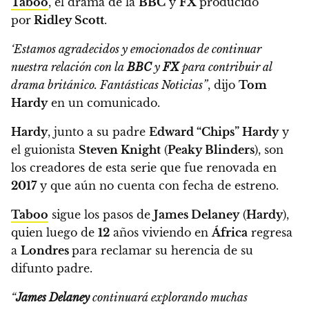
Taboo
, el drama de la
BBC
y
FX
producido
por
Ridley Scott
.
‘Estamos agradecidos y emocionados de continuar
nuestra relación con la
BBC
y
FX
para contribuir al
drama británico. Fantásticas Noticias”
, dijo
Tom
Hardy
en un comunicado.
Hardy
, junto a su padre
Edward “Chips” Hardy
y
el guionista
Steven Knight
(
Peaky Blinders
), son
los creadores de esta serie
que fue renovada en
2017
y que aún no cuenta con fecha de estreno.
Taboo
sigue los pasos de
James Delaney
(
Hardy
),
quien luego de
12
años viviendo en
África
regresa
a
Londres
para reclamar su herencia de su
difunto padre.
“
James Delaney
continuará explorando muchas