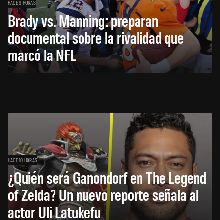
HACE 9 HORAS
Brady vs. Manning: preparan
documental sobre la rivalidad que
marcó la NFL
HACE 10 HORAS
¿Quién será Ganondorf en The Legend
of Zelda? Un nuevo reporte señala al
actor Uli Latukefu