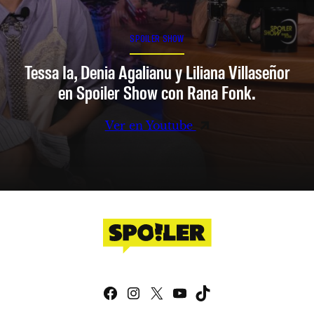
SPOILER SHOW
Tessa Ia, Denia Agalianu y Liliana Villaseñor
en Spoiler Show con Rana Fonk.
Ver en Youtube
Facebook
Instagram
X
YouTube
TikTok