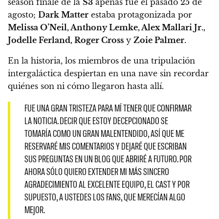
season finale de la
S3
apenas fue el pasado 25 de
agosto;
Dark Matter
estaba protagonizada por
Melissa O’Neil, Anthony Lemke, Alex Mallari Jr.,
Jodelle Ferland, Roger Cross
y
Zoie Palmer.
En la historia, los miembros de una tripulación
intergaláctica despiertan en una nave sin recordar
quiénes son ni cómo llegaron hasta allí.
FUE UNA GRAN TRISTEZA PARA MÍ TENER QUE CONFIRMAR
LA NOTICIA. DECIR QUE ESTOY DECEPCIONADO SE
TOMARÍA COMO UN GRAN MALENTENDIDO, ASÍ QUE ME
RESERVARÉ MIS COMENTARIOS Y DEJARÉ QUE ESCRIBAN
SUS PREGUNTAS EN UN BLOG QUE ABRIRÉ A FUTURO. POR
AHORA SÓLO QUIERO EXTENDER MI MÁS SINCERO
AGRADECIMIENTO AL EXCELENTE EQUIPO, EL CAST Y POR
SUPUESTO, A USTEDES LOS FANS, QUE MERECÍAN ALGO
MEJOR.