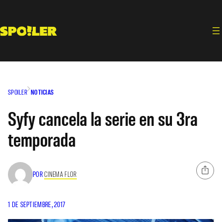
Saltar
al
contenido
SPOILER
NOTICIAS
Syfy cancela la serie en su 3ra
temporada
POR
CINEMA FLOR
1 DE SEPTIEMBRE, 2017