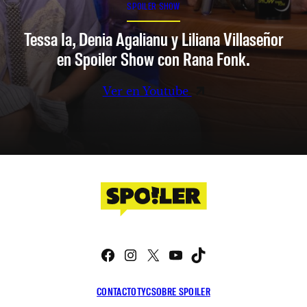
SPOILER SHOW
Tessa Ia, Denia Agalianu y Liliana Villaseñor
en Spoiler Show con Rana Fonk.
Ver en Youtube
Facebook
Instagram
X
YouTube
TikTok
CONTACTO
TYC
SOBRE SPOILER