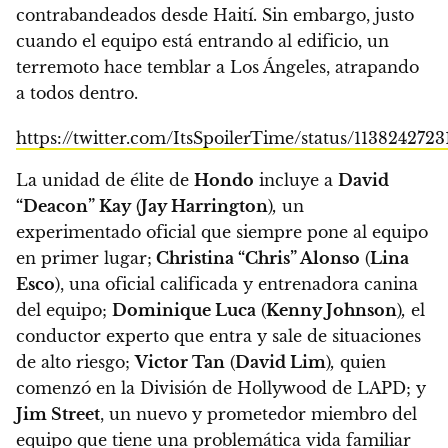
contrabandeados desde Haití. Sin embargo, justo
cuando el equipo está entrando al edificio, un
terremoto hace temblar a Los Ángeles, atrapando
a todos dentro.
https://twitter.com/ItsSpoilerTime/status/113824272
La unidad de élite de
Hondo
incluye a
David
“Deacon” Kay
(
Jay Harrington
)
,
un
experimentado oficial que siempre pone al equipo
en primer lugar;
Christina “Chris” Alonso
(
Lina
Esco
), una oficial calificada y entrenadora canina
del equipo;
Dominique Luca
(
Kenny Johnson
)
,
el
conductor experto que entra y sale de situaciones
de alto riesgo;
Victor Tan
(
David Lim
)
,
quien
comenzó en la División de Hollywood de LAPD; y
Jim Street
, un nuevo y prometedor miembro del
equipo que tiene una problemática vida familiar