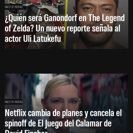
HACE 13 HORAS
¿Quién será Ganondorf en The Legend
of Zelda? Un nuevo reporte señala al
actor Uli Latukefu
HACE 14 HORAS
Netflix cambia de planes y cancela el
spinoff de El Juego del Calamar de
David Fincher