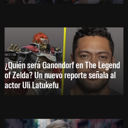
HACE 1 DÍA
¿Quién será Ganondorf en The Legend
of Zelda? Un nuevo reporte señala al
actor Uli Latukefu