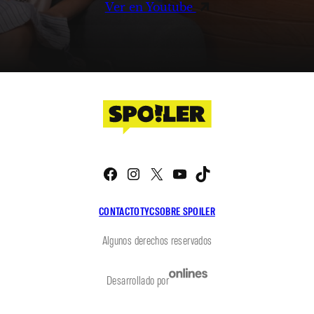
Ver en Youtube
Facebook
Instagram
X
YouTube
TikTok
CONTACTO
TYC
SOBRE SPOILER
Algunos derechos reservados
Desarrollado por