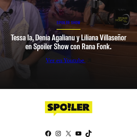
SPOILER SHOW
Tessa Ia, Denia Agalianu y Liliana Villaseñor
en Spoiler Show con Rana Fonk.
Ver en Youtube
Facebook
Instagram
X
YouTube
TikTok