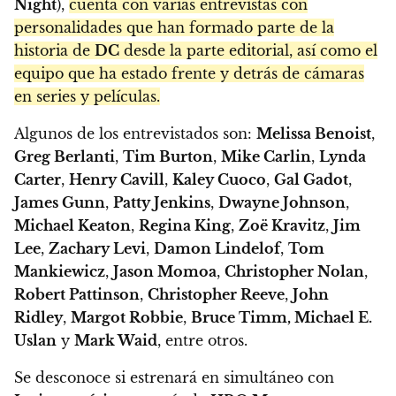
Night
),
cuenta con varias entrevistas con
personalidades que han formado parte de la
historia de
DC
desde la parte editorial, así como el
equipo que ha estado frente y detrás de cámaras
en series y películas.
Algunos de los entrevistados son:
Melissa Benoist
,
Greg Berlanti
,
Tim Burton
,
Mike Carlin
,
Lynda
Carter
,
Henry Cavill
,
Kaley Cuoco
,
Gal Gadot
,
James Gunn
,
Patty Jenkins
,
Dwayne Johnson
,
Michael Keaton
,
Regina King
,
Zoë Kravitz
,
Jim
Lee
,
Zachary Levi
,
Damon Lindelof
,
Tom
Mankiewicz
,
Jason Momoa
,
Christopher Nolan
,
Robert Pattinson
,
Christopher Reeve
,
John
Ridley
,
Margot Robbie
,
Bruce Timm, Michael E.
Uslan
y
Mark Waid
, entre otros.
Se desconoce si estrenará en simultáneo con