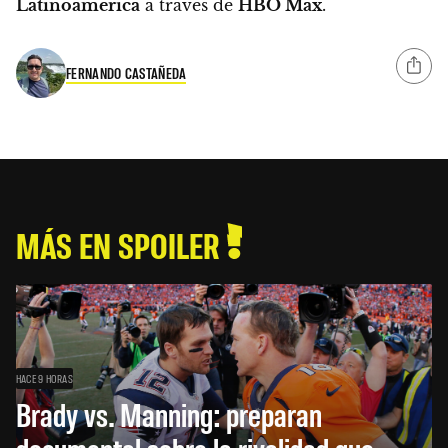
Latinoamérica
a través de
HBO Max
.
FERNANDO CASTAÑEDA
MÁS EN SPOILER
HACE 9 HORAS
Brady vs. Manning: preparan