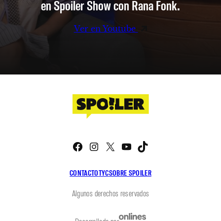
en Spoiler Show con Rana Fonk.
Ver en Youtube
Facebook
Instagram
X
YouTube
TikTok
CONTACTO
TYC
SOBRE SPOILER
Algunos derechos reservados
Desarrollado por