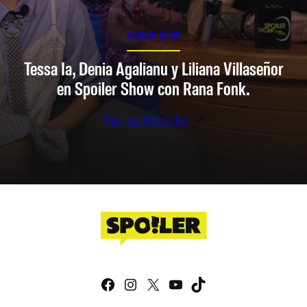
SPOILER SHOW
Tessa Ia, Denia Agalianu y Liliana Villaseñor
en Spoiler Show con Rana Fonk.
Ver en Youtube
Facebook
Instagram
X
YouTube
TikTok