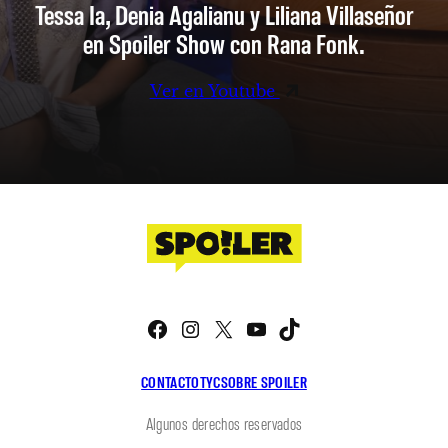
Tessa Ia, Denia Agalianu y Liliana Villaseñor
en Spoiler Show con Rana Fonk.
Ver en Youtube
Facebook
Instagram
X
YouTube
TikTok
CONTACTO
TYC
SOBRE SPOILER
Algunos derechos reservados