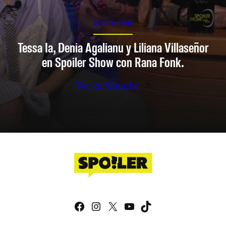
SPOILER SHOW
Tessa Ia, Denia Agalianu y Liliana Villaseñor
en Spoiler Show con Rana Fonk.
Ver en Youtube
Facebook
Instagram
X
YouTube
TikTok