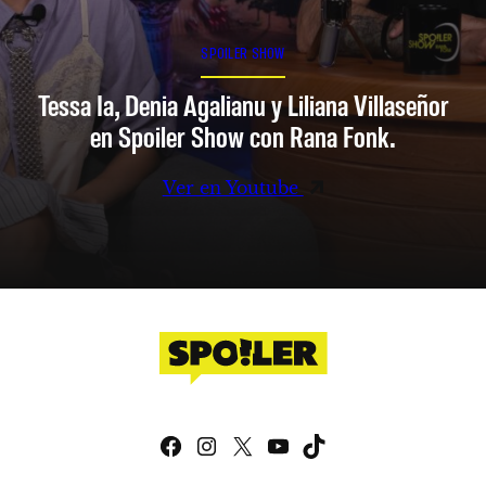
SPOILER SHOW
Tessa Ia, Denia Agalianu y Liliana Villaseñor
en Spoiler Show con Rana Fonk.
Ver en Youtube
Facebook
Instagram
X
YouTube
TikTok