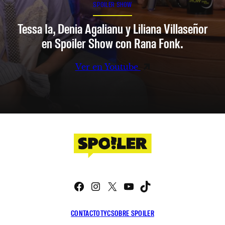
SPOILER SHOW
Tessa Ia, Denia Agalianu y Liliana Villaseñor
en Spoiler Show con Rana Fonk.
Ver en Youtube
Facebook
Instagram
X
YouTube
TikTok
CONTACTO
TYC
SOBRE SPOILER