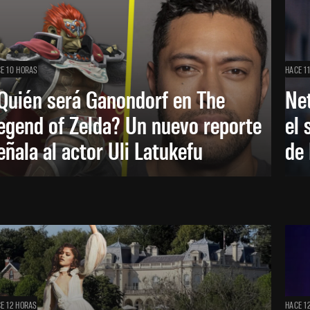
E 10 HORAS
HACE 1
Quién será Ganondorf en The
Net
egend of Zelda? Un nuevo reporte
el 
eñala al actor Uli Latukefu
de 
E 12 HORAS
HACE 1