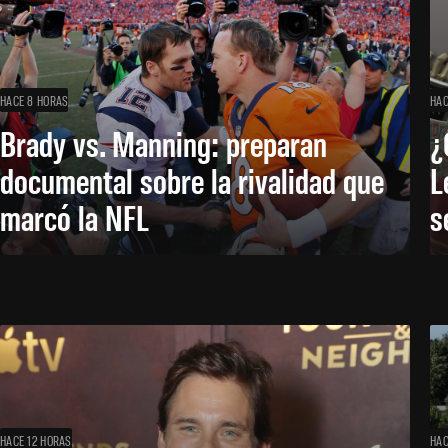
HACE 8 HORAS
HAC
Brady vs. Manning: preparan
¿
documental sobre la rivalidad que
L
marcó la NFL
s
HACE 12 HORAS
HAC