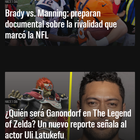
HACE 1 DÍA
Brady vs. Manning: preparan
documental sobre la rivalidad que
marcó la NFL
HACE 1 DÍA
¿Quién será Ganondorf en The Legend
of Zelda? Un nuevo reporte señala al
actor Uli Latukefu