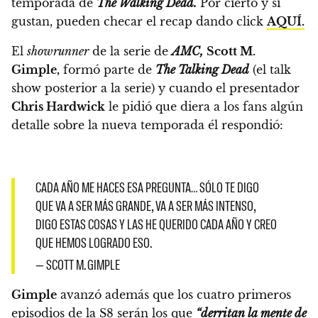
temporada de
The Walking Dead.
Por cierto y si
gustan, pueden checar el recap dando click
AQUÍ.
El
showrunner
de la serie de
AMC,
Scott M.
Gimple,
formó parte de
The Talking Dead
(el talk
show posterior a la serie)
y cuando el presentador
Chris Hardwick
le pidió que diera a los fans algún
detalle sobre la nueva temporada
él respondió:
CADA AÑO ME HACES ESA PREGUNTA… SÓLO TE DIGO
QUE VA A SER MÁS GRANDE, VA A SER MÁS INTENSO,
DIGO ESTAS COSAS Y LAS HE QUERIDO CADA AÑO Y CREO
QUE HEMOS LOGRADO ESO.
— SCOTT M. GIMPLE
Gimple
avanzó además que los cuatro primeros
episodios de la S8 serán los que
“derritan la mente de