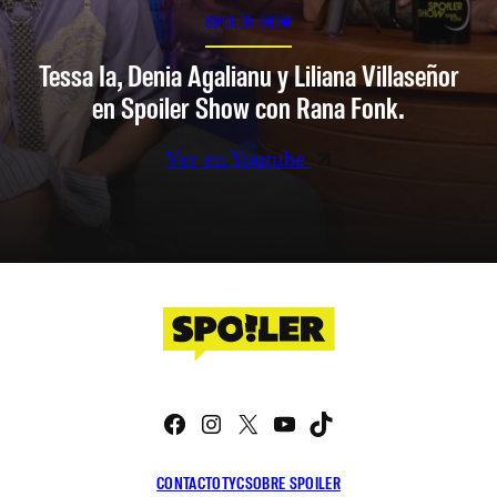
SPOILER SHOW
Tessa Ia, Denia Agalianu y Liliana Villaseñor
en Spoiler Show con Rana Fonk.
Ver en Youtube
Facebook
Instagram
X
YouTube
TikTok
CONTACTO
TYC
SOBRE SPOILER