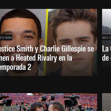
E 9 HORAS
HACE 1
ustice Smith y Charlie Gillespie se
La 
nen a Heated Rivalry en la
de 
emporada 2