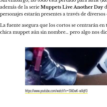
Sin embargo, no todo está perdido para René (Ke
además de la serie
Muppets Live Another Day
d
personajes estarán presentes a través de diversos
La fuente asegura que los cortos se centrarán en 
chica muppet aún sin nombre… pero algo nos dice
https://www.youtube.com/watch?v=SN0wK-wXqY0