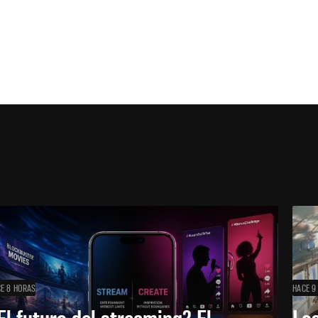
E 8 HORAS
HACE 9
El futuro del streaming? El
Los