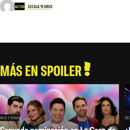
CECILIA YEGROS
AUTOR
MÁS EN SPOILER
HACE 2 HORAS
HAC
Segunda nominación en La Casa de
¿