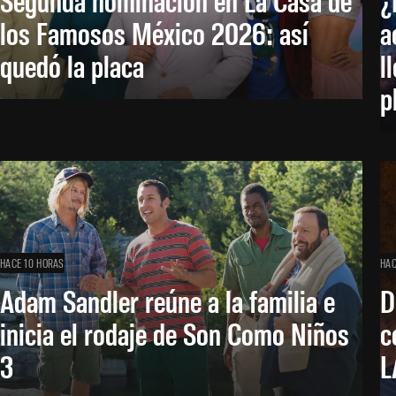
los Famosos México 2026: así
a
quedó la placa
l
p
HACE 10 HORAS
HAC
Adam Sandler reúne a la familia e
D
inicia el rodaje de Son Como Niños
c
3
L