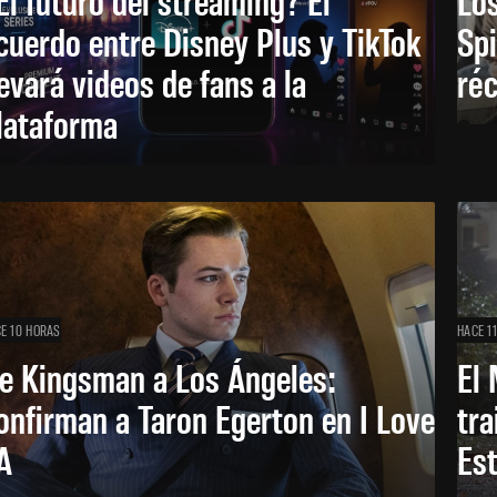
cuerdo entre Disney Plus y TikTok
Sp
levará videos de fans a la
réc
lataforma
E 10 HORAS
HACE 1
e Kingsman a Los Ángeles:
El 
onfirman a Taron Egerton en I Love
tra
A
Es