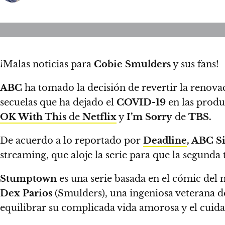
¡Malas noticias para
Cobie Smulders
y sus fans!
ABC
ha tomado la decisión de revertir la renov
secuelas que ha dejado el
COVID-19
en las produ
OK With This
de
Netflix
y
I’m Sorry
de
TBS.
De acuerdo a lo reportado por
Deadline
,
ABC Si
streaming,
que aloje la serie para que la segund
Stumptown
es una serie basada en el cómic de
Dex Parios
(Smulders), una ingeniosa veterana d
equilibrar su complicada vida amorosa y el cuid