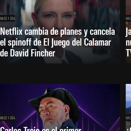
HACE 1 DÍA
HAC
Netflix cambia de planes y cancela
J
el spinoff de El Juego del Calamar
n
de David Fincher
T
HACE 1 DÍA
HAC
Carlos Trejo es el primer
¿