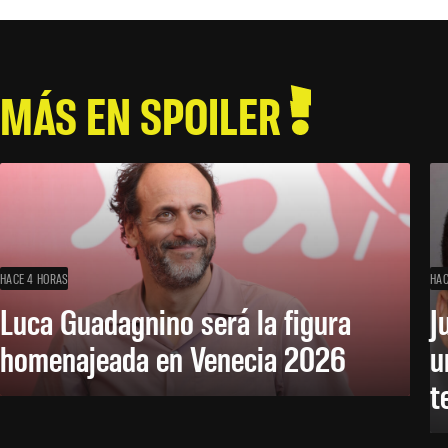
MÁS EN SPOILER
HACE 4 HORAS
HAC
Luca Guadagnino será la figura
J
homenajeada en Venecia 2026
u
t