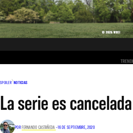
TREND
SPOILER
NOTICIAS
La serie es cancelad
POR
FERNANDO CASTAÑEDA
–
16 DE SEPTIEMBRE, 2020