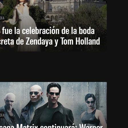
DÍA
 fue la celebración de la boda
creta de Zendaya y Tom Holland
DÍA
saga Matrix continuará: Warner