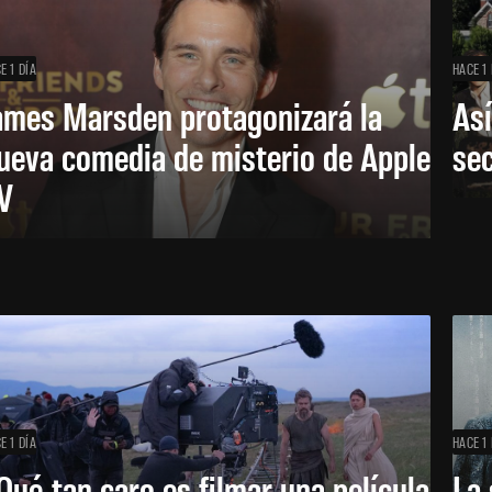
E 1 DÍA
HACE 1 
ames Marsden protagonizará la
Así
ueva comedia de misterio de Apple
se
V
E 1 DÍA
HACE 1 
Qué tan caro es filmar una película
La 