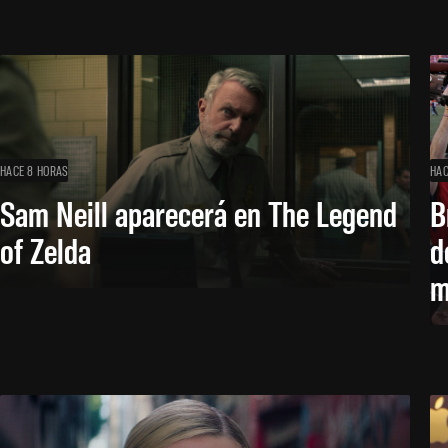
HACE 8 HORAS
HAC
Sam Neill aparecerá en The Legend
B
of Zelda
d
m