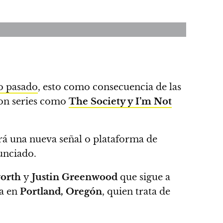
o pasado
, esto como consecuencia de las
con series como
The Society y I’m Not
rá una nueva señal o plataforma de
unciado.
worth
y
Justin Greenwood
que sigue a
da en
Portland, Oregón
, quien
trata de