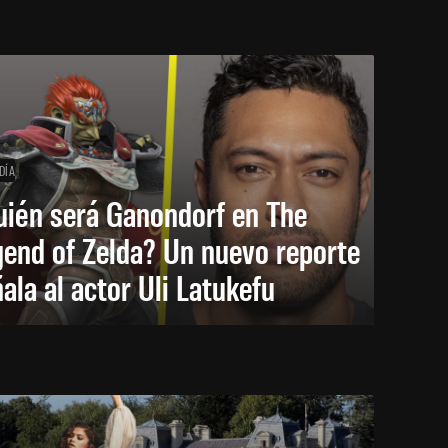
DÍA
uién será Ganondorf en The
end of Zelda? Un nuevo reporte
ala al actor Uli Latukefu