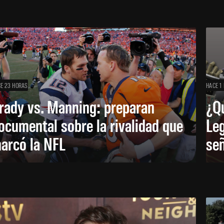
E 23 HORAS
HACE 1 
rady vs. Manning: preparan
¿Q
ocumental sobre la rivalidad que
Leg
arcó la NFL
señ