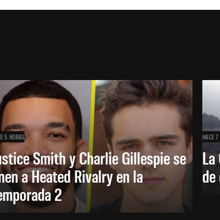
E 5 HORAS
HACE 7
ustice Smith y Charlie Gillespie se
La 
nen a Heated Rivalry en la
de 
emporada 2