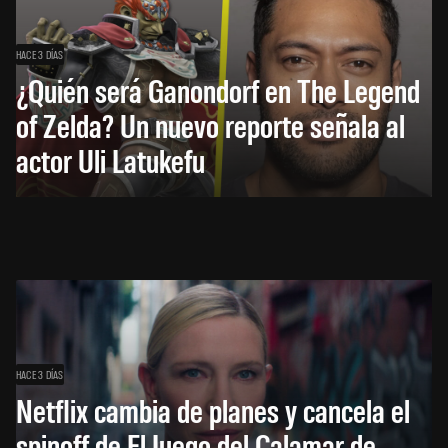
HACE 3 DÍAS
¿Quién será Ganondorf en The Legend
of Zelda? Un nuevo reporte señala al
actor Uli Latukefu
HACE 3 DÍAS
Netflix cambia de planes y cancela el
spinoff de El Juego del Calamar de