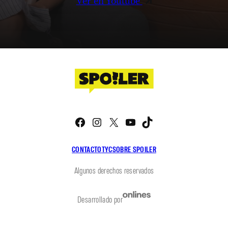
Ver en Youtube
Facebook
Instagram
X
YouTube
TikTok
CONTACTO
TYC
SOBRE SPOILER
Algunos derechos reservados
Desarrollado por