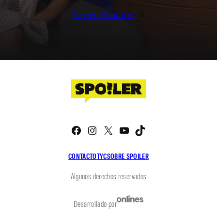
Ver en Youtube
Facebook
Instagram
X
YouTube
TikTok
CONTACTO
TYC
SOBRE SPOILER
Algunos derechos reservados
Desarrollado por