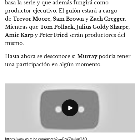
basa la serie y que además fungirá como
productor ejecutivo
. El guión estará a cargo
de
Trevor Moore, Sam Brown
y
Zach Cregger
.
Mientras que
Tom Pollack, Julius Goldy Sharpe,
Amie Karp
y
Peter Fried
serán productores del
mismo.
Hasta ahora se desconoce si
Murray
podría tener
una participación en algún momento.
https://www.youtube.com/watch?v=BgKZgwkwOAQ