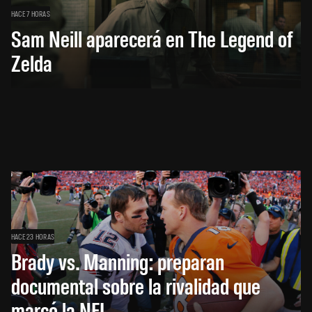
HACE 7 HORAS
Sam Neill aparecerá en The Legend of
Zelda
HACE 23 HORAS
Brady vs. Manning: preparan
documental sobre la rivalidad que
marcó la NFL