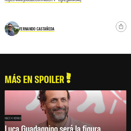
FERNANDO CASTAÑEDA
MÁS EN SPOILER
HACE 4 HORAS
Luca Guadagnino será la figura