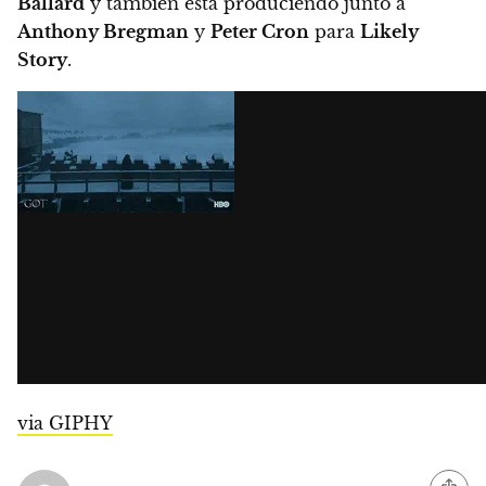
Ballard
y también está produciendo junto a
Anthony Bregman
y
Peter Cron
para
Likely
Story
.
via GIPHY