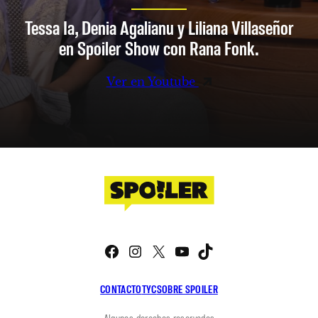
Tessa Ia, Denia Agalianu y Liliana Villaseñor
en Spoiler Show con Rana Fonk.
Ver en Youtube
Facebook
Instagram
X
YouTube
TikTok
CONTACTO
TYC
SOBRE SPOILER
Algunos derechos reservados