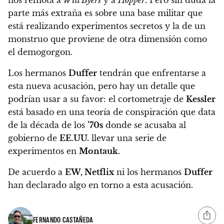
nos remota a
Will Byers
y a
Hopper
.
Pero sin duda la
parte más extraña es sobre una base militar que
está realizando experimentos secretos y la de un
monstruo que proviene de otra dimensión como
el demogorgon.
Los hermanos
Duffer
tendrán que enfrentarse a
esta nueva acusación, pero hay un detalle que
podrían usar a su favor:
el cortometraje de
Kessler
está basado en una teoría de conspiración que data
de la década de los
’70s
donde se acusaba al
gobierno de
EE.UU.
llevar una serie de
experimentos en
Montauk.
De acuerdo a
EW, Netflix
ni los hermanos
Duffer
han declarado algo en torno a esta acusación.
FERNANDO CASTAÑEDA