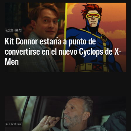
HACE 11 HORAS
Kit Connor estaría a punto de
convertirse en el nuevo Cyclops de X-
Men
HACE 12 HORAS