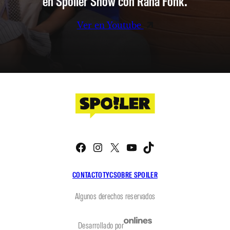
en Spoiler Show con Rana Fonk.
Ver en Youtube
Facebook
Instagram
X
YouTube
TikTok
CONTACTO
TYC
SOBRE SPOILER
Algunos derechos reservados
Desarrollado por