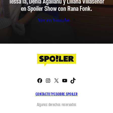
Tessa Ia, Denia Agalianu y Liliana Villaseñor
en Spoiler Show con Rana Fonk.
Ver en Youtube
Facebook
Instagram
X
YouTube
TikTok
CONTACTO
TYC
SOBRE SPOILER
Algunos derechos reservados