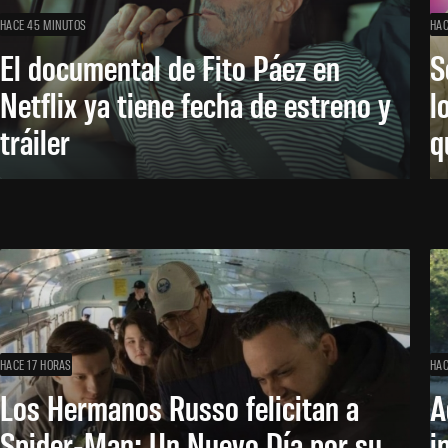
HACE 45 MINUTOS
HAC
El documental de Fito Páez en
S
Netflix ya tiene fecha de estreno y
l
tráiler
q
HACE 17 HORAS
HAC
Los Hermanos Russo felicitan a
A
Spider-Man: Un Nuevo Día por su
i