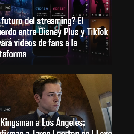
5 HORAS
 futuro del streaming? El
erdo entre Disney Plus y TikTok
vará videos de fans a la
ataforma
8 HORAS
 Kingsman a Los Ángeles:
firman a Taron Egerton en I Love