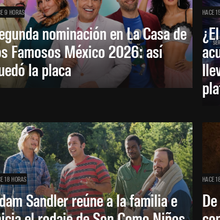
E 9 HORAS
HACE 1
egunda nominación en La Casa de
¿El
os Famosos México 2026: así
acu
uedó la placa
lle
pl
E 18 HORAS
HACE 1
dam Sandler reúne a la familia e
De
nicia el rodaje de Son Como Niños
con