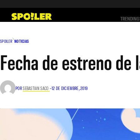
Saltar
al
TRENDING
contenido
SPOILER
NOTICIAS
Fecha de estreno de 
POR
SEBASTIAN SACO
–
12 DE DICIEMBRE, 2019