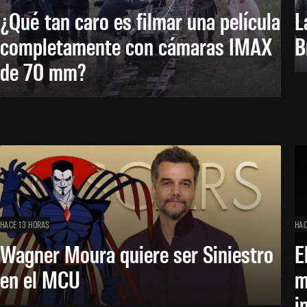
¿Qué tan caro es filmar una película
L
completamente con cámaras IMAX
B
de 70 mm?
HACE 13 HORAS
HAC
Wagner Moura quiere ser Siniestro
E
en el MCU
m
i