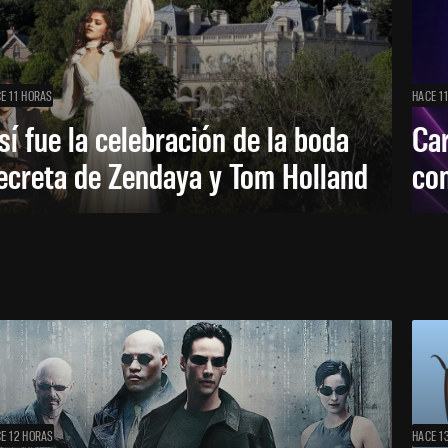
E 11 HORAS
HACE 1
sí fue la celebración de la boda
Car
ecreta de Zendaya y Tom Holland
con
E 12 HORAS
HACE 1