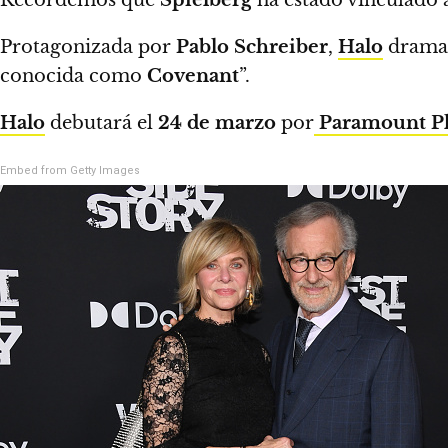
Protagonizada por
Pablo Schreiber
,
Halo
dramat
conocida como
Covenant
”.
Halo
debutará el
24 de marzo
por
Paramount P
Embed from Getty Images