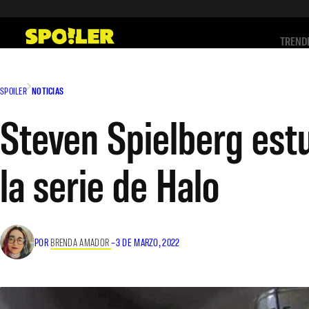
Saltar
al
TREND
contenido
SPOILER
NOTICIAS
Steven Spielberg estu
la serie de Halo
POR
BRENDA AMADOR
–
3 DE MARZO, 2022