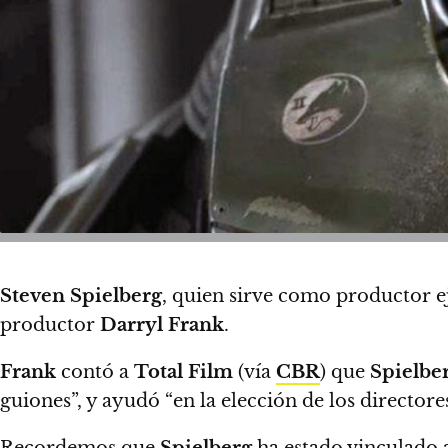
Steven Spielberg
, quien sirve como productor e
productor
Darryl Frank
.
Frank
contó a
Total Film
(vía
CBR
) que
Spielbe
guiones”, y ayudó “en la elección de los directores
Recordemos que
Spielberg
ha estado vinculado 