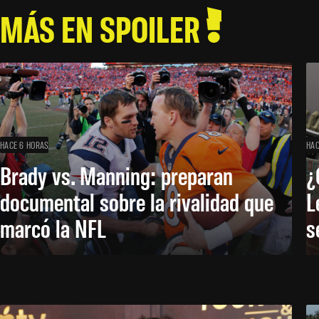
MÁS EN SPOILER
HACE 6 HORAS
HAC
Brady vs. Manning: preparan
¿
documental sobre la rivalidad que
L
marcó la NFL
s