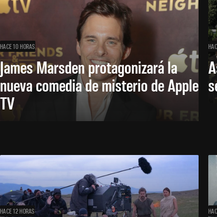
HACE 10 HORAS
HAC
James Marsden protagonizará la
A
nueva comedia de misterio de Apple
s
TV
HACE 12 HORAS
HAC