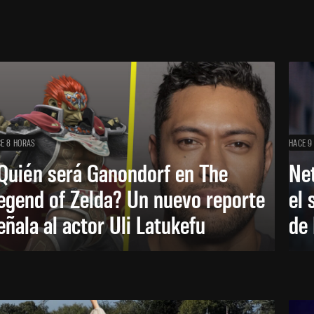
E 8 HORAS
HACE 9
Quién será Ganondorf en The
Net
egend of Zelda? Un nuevo reporte
el 
eñala al actor Uli Latukefu
de 