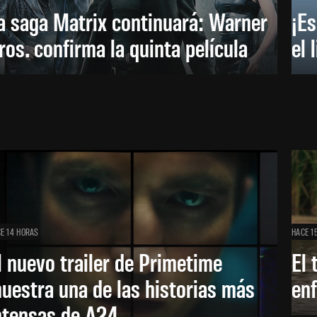
a saga Matrix continuará: Warner
¡Es
ros. confirma la quinta película
el 
E 14 HORAS
HACE 1
l nuevo trailer de Primetime
El 
uestra una de las historias más
enf
ntensas de A24