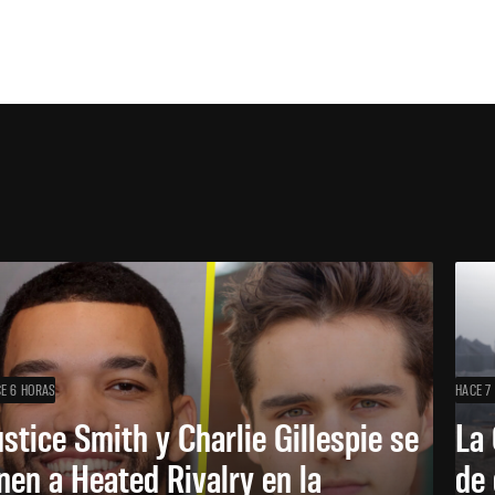
E 6 HORAS
HACE 7
ustice Smith y Charlie Gillespie se
La 
nen a Heated Rivalry en la
de 