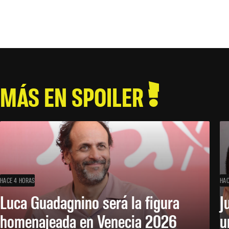
MÁS EN SPOILER
HACE 4 HORAS
HAC
Luca Guadagnino será la figura
J
homenajeada en Venecia 2026
u