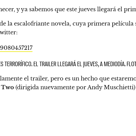
emecer, y ya sabemos que
este jueves llegará
el prim
e la escalofriante novela, cuya primera película 
witter:
189080457217
ES TERRORÍFICO. EL TRAILER LLEGARÁ EL JUEVES, A MEDIODÍA. FLO
solamente el trailer, pero es un hecho que estarem
r Two
(dirigida nuevamente por Andy Muschietti) l