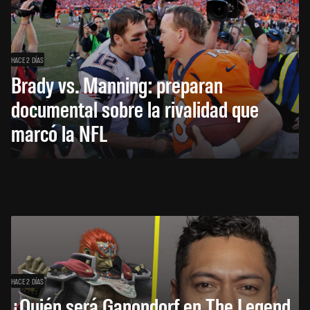
HACE 2 DÍAS
Brady vs. Manning: preparan
documental sobre la rivalidad que
marcó la NFL
HACE 2 DÍAS
¿Quién será Ganondorf en The Legend