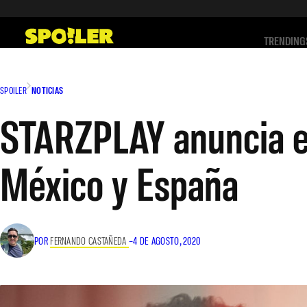
Saltar
al
TRENDING
contenido
SPOILER
NOTICIAS
STARZPLAY anuncia el 
México y España
POR
FERNANDO CASTAÑEDA
–
4 DE AGOSTO, 2020