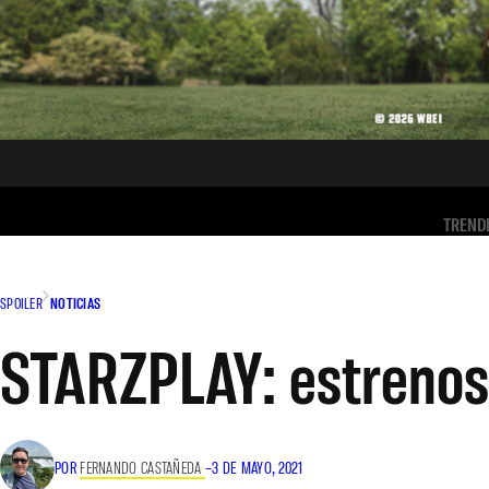
TREND
SPOILER
NOTICIAS
STARZPLAY: estreno
POR
FERNANDO CASTAÑEDA
–
3 DE MAYO, 2021