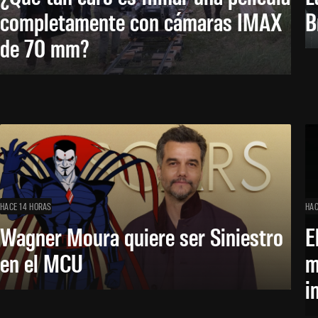
completamente con cámaras IMAX
B
de 70 mm?
HACE 14 HORAS
HAC
Wagner Moura quiere ser Siniestro
E
en el MCU
m
i