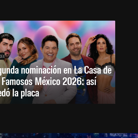
DÍA
gunda nominación en La Casa de
s Famosos México 2026: así
dó la placa