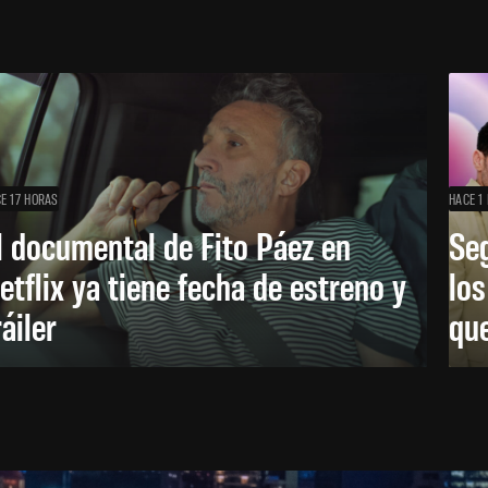
E 17 HORAS
HACE 1 
l documental de Fito Páez en
Se
etflix ya tiene fecha de estreno y
lo
ráiler
que