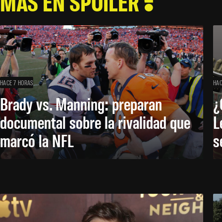
MÁS EN SPOILER
HACE 7 HORAS
HAC
Brady vs. Manning: preparan
¿
documental sobre la rivalidad que
L
marcó la NFL
s