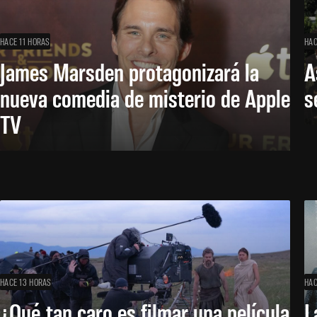
HACE 11 HORAS
HAC
James Marsden protagonizará la
A
nueva comedia de misterio de Apple
s
TV
HACE 13 HORAS
HAC
¿Qué tan caro es filmar una película
L