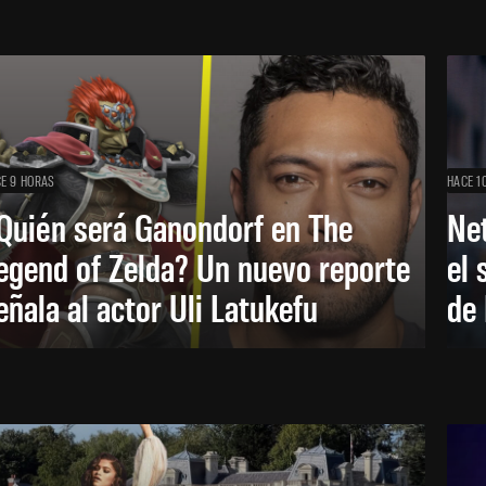
E 9 HORAS
HACE 1
Quién será Ganondorf en The
Net
egend of Zelda? Un nuevo reporte
el 
eñala al actor Uli Latukefu
de 