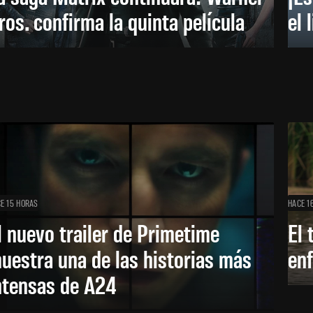
ros. confirma la quinta película
el 
E 15 HORAS
HACE 1
l nuevo trailer de Primetime
El 
uestra una de las historias más
enf
ntensas de A24