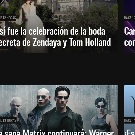
E 12 HORAS
HACE 1
sí fue la celebración de la boda
Car
ecreta de Zendaya y Tom Holland
con
E 13 HORAS
HACE 1
a saga Matrix continuará: Warner
¡Es