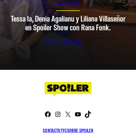
SPOILER SHOW
Tessa Ia, Denia Agalianu y Liliana Villaseñor
en Spoiler Show con Rana Fonk.
Ver en Youtube
Facebook
Instagram
X
YouTube
TikTok
CONTACTO
TYC
SOBRE SPOILER