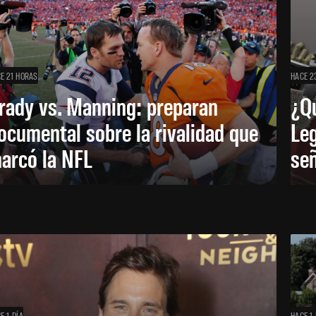
E 21 HORAS
HACE 2
rady vs. Manning: preparan
¿Q
ocumental sobre la rivalidad que
Leg
arcó la NFL
señ
E 1 DÍA
HACE 1 