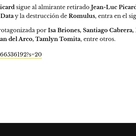
Picard
sigue al almirante retirado
Jean-Luc Picar
e
Data
y la destrucción de
Romulus
, entra en el s
protagonizada por
Isa Briones, Santiago Cabrera, 
an del Arco,
Tamlyn Tomita
, entre otros.
2566536192?s=20