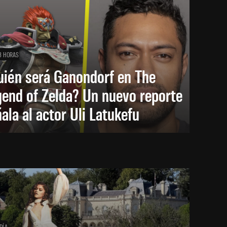
3 HORAS
uién será Ganondorf en The
end of Zelda? Un nuevo reporte
ala al actor Uli Latukefu
DÍA