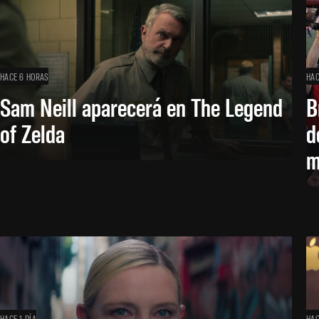
HACE 6 HORAS
HAC
Sam Neill aparecerá en The Legend
B
of Zelda
d
m
HACE 1 DÍA
HAC