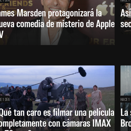
ames Marsden protagonizará la
Así
ueva comedia de misterio de Apple
se
V
E 1 DÍA
HACE 1 
Qué tan caro es filmar una película
La 
ompletamente con cámaras IMAX
Bro