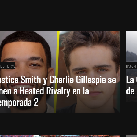
E 3 HORAS
HACE 4
ustice Smith y Charlie Gillespie se
La 
nen a Heated Rivalry en la
de 
emporada 2