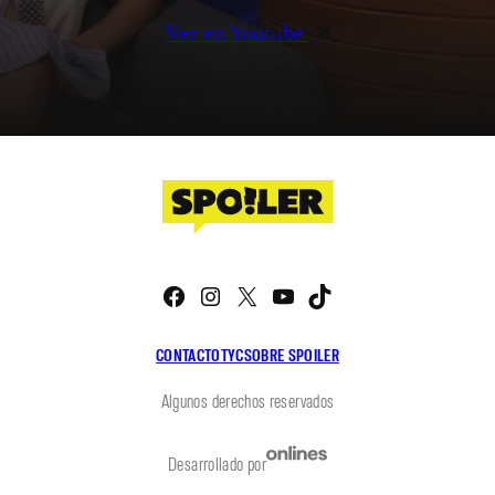
Ver en Youtube
Facebook
Instagram
X
YouTube
TikTok
CONTACTO
TYC
SOBRE SPOILER
Algunos derechos reservados
Desarrollado por