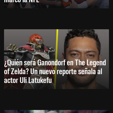
HACE 1 DÍA
¿Quién será Ganondorf en The Legend
of Zelda? Un nuevo reporte señala al
actor Uli Latukefu