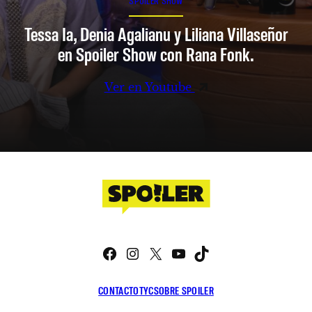
SPOILER SHOW
Tessa Ia, Denia Agalianu y Liliana Villaseñor
en Spoiler Show con Rana Fonk.
Ver en Youtube
Facebook
Instagram
X
YouTube
TikTok
CONTACTO
TYC
SOBRE SPOILER