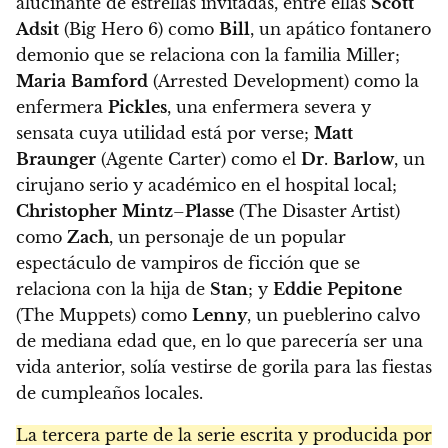
alucinante de estrellas invitadas, entre ellas
Scott
Adsit
(Big Hero 6) como
Bill
, un apático fontanero
demonio que se relaciona con la familia Miller;
Maria
Bamford
(Arrested Development) como la
enfermera
Pickles
, una enfermera severa y
sensata cuya utilidad está por verse;
Matt
Braunger
(Agente Carter) como el
Dr
.
Barlow
, un
cirujano serio y académico en el hospital local;
Christopher
Mintz
–
Plasse
(The Disaster Artist)
como
Zach
, un personaje de un popular
espectáculo de vampiros de ficción que se
relaciona con la hija de
Stan
; y
Eddie
Pepitone
(The Muppets) como
Lenny
, un pueblerino calvo
de mediana edad que, en lo que parecería ser una
vida anterior, solía vestirse de gorila para las fiestas
de cumpleaños locales.
La tercera parte de la serie escrita y producida por