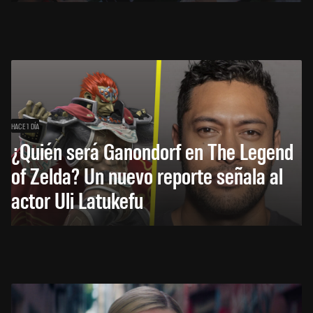
HACE 1 DÍA
¿Quién será Ganondorf en The Legend
of Zelda? Un nuevo reporte señala al
actor Uli Latukefu