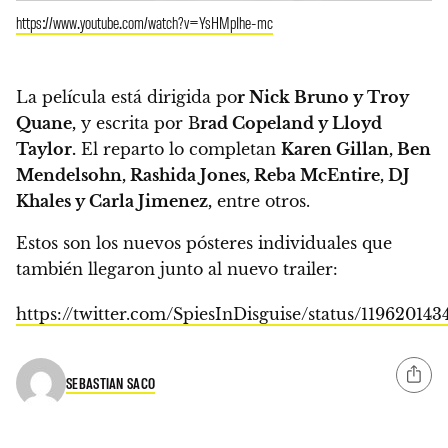
https://www.youtube.com/watch?v=YsHMpIhe-mc
La película está dirigida po
r Nick Bruno y Troy
Quane,
y escrita por B
rad Copeland y Lloyd
Taylor.
El reparto lo completan
Karen Gillan, Ben
Mendelsohn, Rashida Jones, Reba McEntire, DJ
Khales y Carla Jimenez,
entre otros.
Estos son los nuevos pósteres individuales que
también llegaron junto al nuevo trailer:
https://twitter.com/SpiesInDisguise/status/119620143
SEBASTIAN SACO