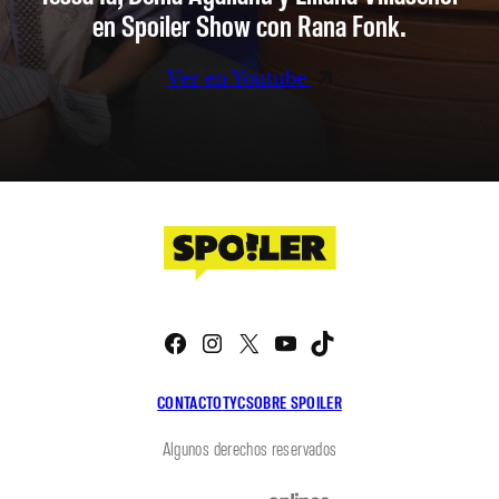
en Spoiler Show con Rana Fonk.
Ver en Youtube
Facebook
Instagram
X
YouTube
TikTok
CONTACTO
TYC
SOBRE SPOILER
Algunos derechos reservados