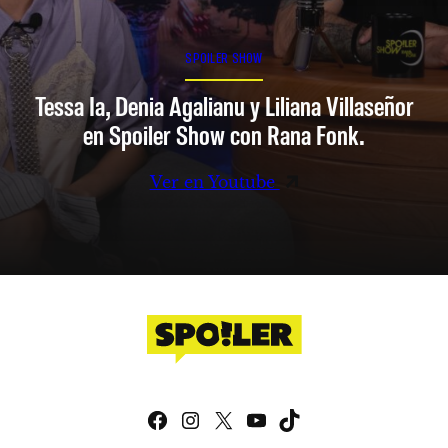
SPOILER SHOW
Tessa Ia, Denia Agalianu y Liliana Villaseñor
en Spoiler Show con Rana Fonk.
Ver en Youtube
Facebook
Instagram
X
YouTube
TikTok