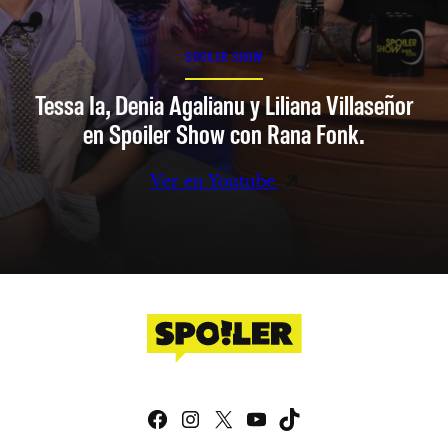
SPOILER SHOW
Tessa Ia, Denia Agalianu y Liliana Villaseñor
en Spoiler Show con Rana Fonk.
Ver en Youtube
Facebook
Instagram
X
YouTube
TikTok