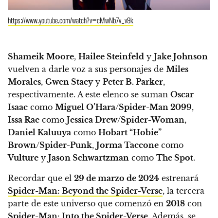
https://www.youtube.com/watch?v=cMwNb7v_v9k
Shameik Moore
,
Hailee Steinfeld
y
Jake Johnson
vuelven a darle voz a sus personajes de
Miles
Morales
,
Gwen Stacy
y
Peter B. Parker
,
respectivamente. A este elenco se suman
Oscar
Isaac
como
Miguel O’Hara
/
Spider-Man 2099
,
Issa Rae
como
Jessica Drew
/
Spider-Woman
,
Daniel Kaluuya
como
Hobart “Hobie”
Brown
/
Spider-Punk
,
Jorma Taccone
como
Vulture
y
Jason Schwartzman
como
The Spot
.
Recordar que el
29 de marzo de 2024
estrenará
Spider-Man: Beyond the Spider-Verse
, la tercera
parte de este universo que comenzó en
2018
con
Spider-Man: Into the Spider-Verse
. Además, se