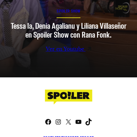
SPOILER SHOW
Tessa Ia, Denia Agalianu y Liliana Villaseñor
en Spoiler Show con Rana Fonk.
Ver en Youtube
Facebook
Instagram
X
YouTube
TikTok