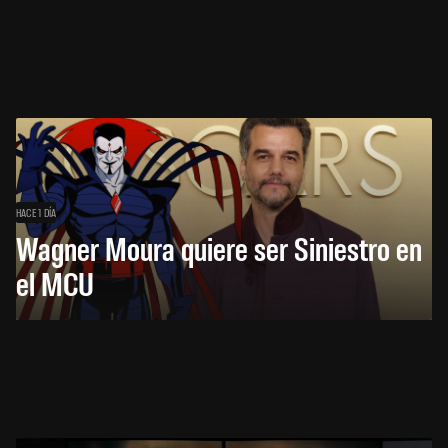
HACE 1 DÍA
Wagner Moura quiere ser Siniestro en
el MCU