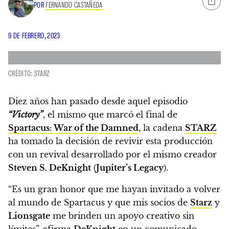
POR
FERNANDO CASTAÑEDA
9 DE FEBRERO, 2023
CRÉDITO: STARZ
Diez años han pasado desde aquel episodio
“Victory”
, el mismo que marcó el final de
Spartacus: War of the Damned
,
la cadena
STARZ
ha tomado la decisión de revivir esta producción
con un revival desarrollado por el mismo creador
Steven S. DeKnight
(
Jupiter’s Legacy
).
“Es un gran honor que me hayan invitado a volver
al mundo de Spartacus y que mis socios de
Starz
y
Lionsgate
me brinden un apoyo creativo sin
límites”, afirma
DeKnight
en un comunicado.