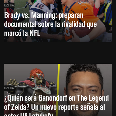
HACE 1 DÍA
Brady vs. Manning: preparan
documental sobre la rivalidad que
marcó la NFL
HACE 1 DÍA
¿Quién será Ganondorf en The Legend
of Zelda? Un nuevo reporte señala al
actor Uli Latukefu