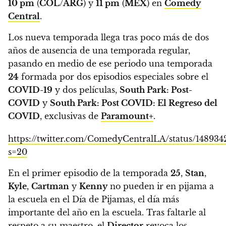
10 pm
(
COL
/
ARG
) y
11 pm
(
MEX
) en
Comedy
Central
.
Los nueva temporada llega tras poco más de dos
años de ausencia de una temporada regular,
pasando en medio de ese periodo una temporada
24
formada por dos episodios especiales sobre el
COVID-19
y dos películas,
South Park: Post-
COVID
y
South Park: Post COVID: El Regreso del
COVID
, exclusivas de
Paramount+
.
https://twitter.com/ComedyCentralLA/status/14893
s=20
En el primer episodio de la temporada
25
,
Stan
,
Kyle
,
Cartman
y
Kenny
no pueden ir en pijama a
la escuela en el Día de Pijamas, el día más
importante del año en la escuela. Tras faltarle al
respeto a su maestro, el
Director
revoca los