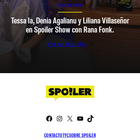
SPOILER SHOW
Tessa Ia, Denia Agalianu y Liliana Villaseñor
en Spoiler Show con Rana Fonk.
Ver en Youtube
Facebook
Instagram
X
YouTube
TikTok
CONTACTO
TYC
SOBRE SPOILER