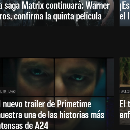
a saga Matrix continuará: Warner
¡Es
ros. confirma la quinta película
el 
E 19 HORAS
HACE 2
l nuevo trailer de Primetime
El 
uestra una de las historias más
enf
ntensas de A24