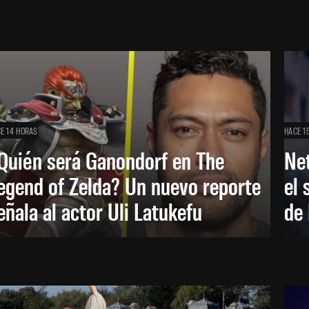
E 14 HORAS
HACE 1
Quién será Ganondorf en The
Net
egend of Zelda? Un nuevo reporte
el 
eñala al actor Uli Latukefu
de 