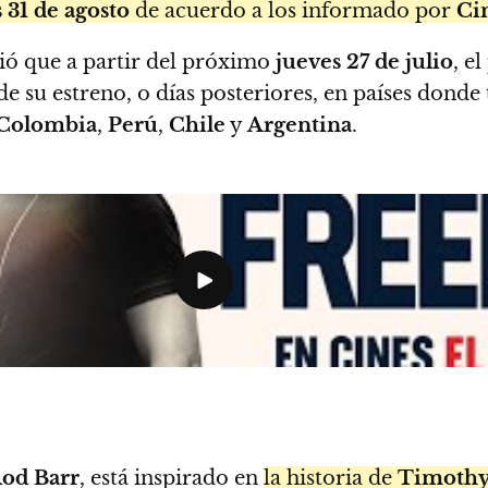
 31 de agosto
de acuerdo a los informado por
Ci
ó que a partir del próximo
jueves 27 de julio
, e
a de su estreno, o días posteriores, en países don
Colombia
,
Perú
,
Chile
y
Argentina
.
od Barr
, está inspirado en
la historia de
Timothy