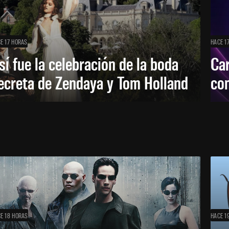
E 17 HORAS
HACE 1
sí fue la celebración de la boda
Car
ecreta de Zendaya y Tom Holland
con
E 18 HORAS
HACE 1