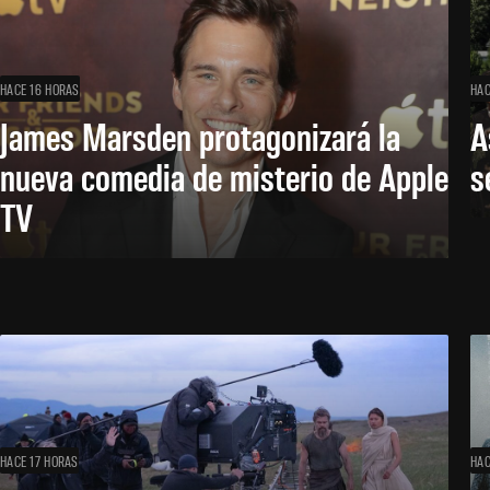
HACE 16 HORAS
HAC
James Marsden protagonizará la
A
nueva comedia de misterio de Apple
s
TV
HACE 17 HORAS
HAC