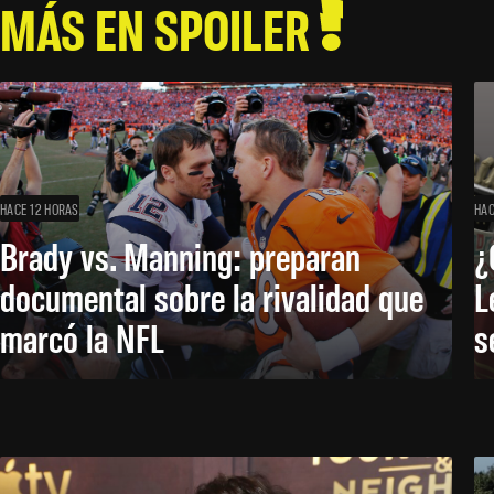
MÁS EN SPOILER
HACE 12 HORAS
HAC
Brady vs. Manning: preparan
¿
documental sobre la rivalidad que
L
marcó la NFL
s