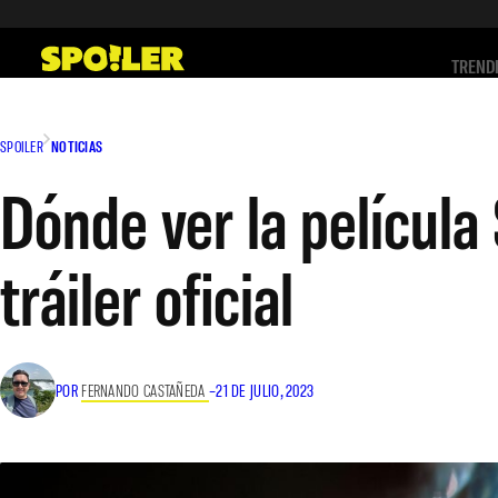
Saltar
al
TREND
contenido
SPOILER
NOTICIAS
Dónde ver la película
tráiler oficial
POR
FERNANDO CASTAÑEDA
–
21 DE JULIO, 2023