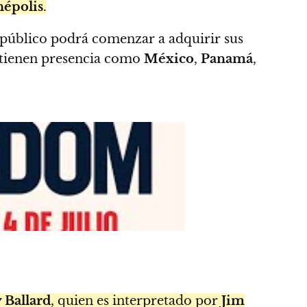
népolis
.
l público podrá comenzar a adquirir sus
de tienen presencia como
México
,
Panamá
,
 Ballard
, quien es interpretado por
Jim