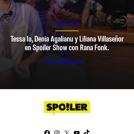
SPOILER SHOW
Tessa Ia, Denia Agalianu y Liliana Villaseñor
en Spoiler Show con Rana Fonk.
Ver en Youtube
Facebook
Instagram
X
YouTube
TikTok