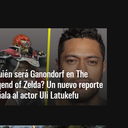
DÍA
uién será Ganondorf en The
end of Zelda? Un nuevo reporte
ala al actor Uli Latukefu