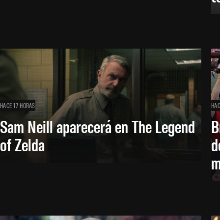
HACE 17 HORAS
HAC
Sam Neill aparecerá en The Legend
B
of Zelda
d
m