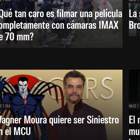
Qué tan caro es filmar una película
La 
ompletamente con cámaras IMAX
Bro
e 70 mm?
E 1 DÍA
HACE 1 
agner Moura quiere ser Siniestro
El 
n el MCU
mue