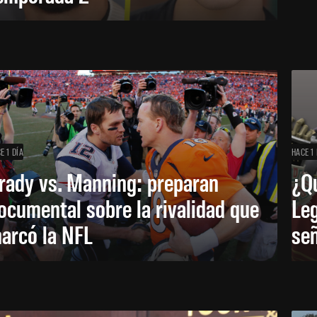
E 1 DÍA
HACE 1 
rady vs. Manning: preparan
¿Q
ocumental sobre la rivalidad que
Leg
arcó la NFL
señ