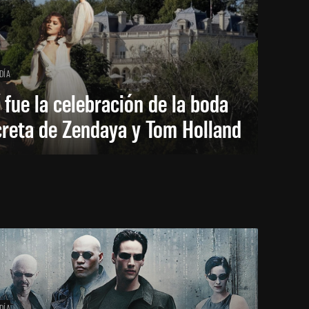
DÍA
 fue la celebración de la boda
creta de Zendaya y Tom Holland
DÍA