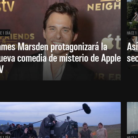
E 1 DÍA
HACE 1 
ames Marsden protagonizará la
Así
ueva comedia de misterio de Apple
se
V
E 1 DÍA
HACE 1 