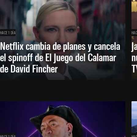
HACE 1 DÍA
HAC
Netflix cambia de planes y cancela
J
el spinoff de El Juego del Calamar
n
de David Fincher
T
HACE 1 DÍA
HAC