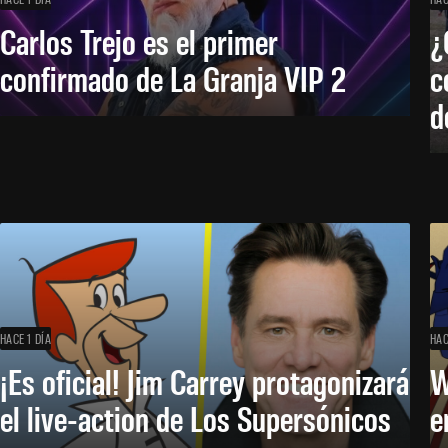
Carlos Trejo es el primer
¿
confirmado de La Granja VIP 2
c
d
HACE 1 DÍA
HAC
¡Es oficial! Jim Carrey protagonizará
W
el live-action de Los Supersónicos
e