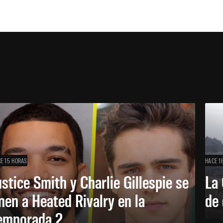
E 15 HORAS
HACE 1
ustice Smith y Charlie Gillespie se
La 
nen a Heated Rivalry en la
de 
emporada 2