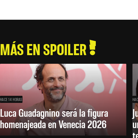
MÁS EN SPOILER
HACE 14 HORAS
HAC
Luca Guadagnino será la figura
J
homenajeada en Venecia 2026
u
t