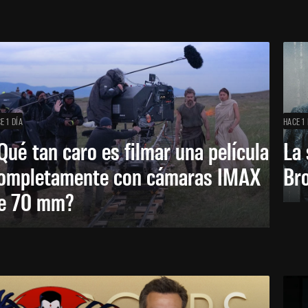
E 1 DÍA
HACE 1 
Qué tan caro es filmar una película
La 
ompletamente con cámaras IMAX
Bro
e 70 mm?