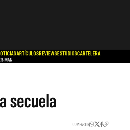
OTICIAS
ARTÍCULOS
REVIEWS
ESTUDIOS
CARTELERA
ER-MAN
la secuela
COMPARTIR