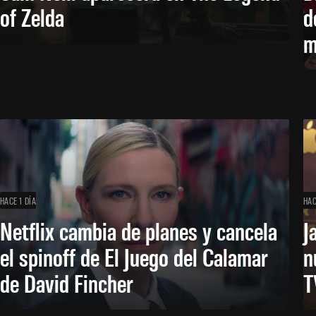
of Zelda
d
m
HACE 1 DÍA
HAC
Netflix cambia de planes y cancela
J
el spinoff de El Juego del Calamar
n
de David Fincher
T