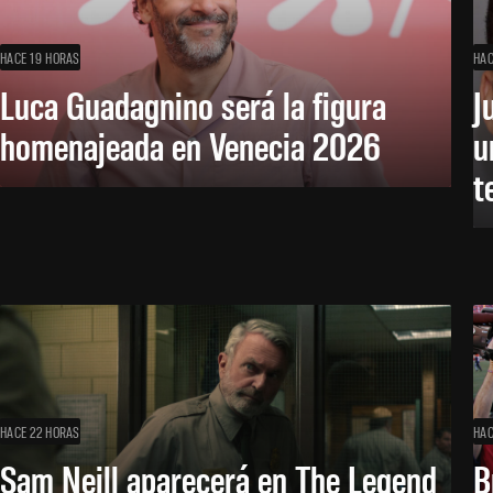
HACE 19 HORAS
HAC
Luca Guadagnino será la figura
J
homenajeada en Venecia 2026
u
t
HACE 22 HORAS
HAC
Sam Neill aparecerá en The Legend
B