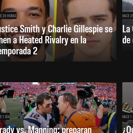
E 20 HORAS
HACE 2
ustice Smith y Charlie Gillespie se
La 
nen a Heated Rivalry en la
de 
emporada 2
E 1 DÍA
HACE 1 
rady vs. Manning: preparan
¿Q