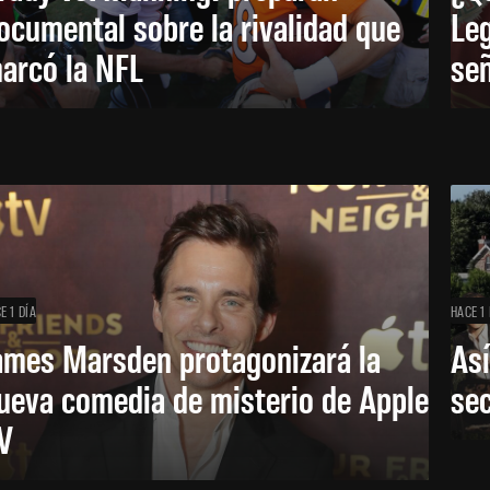
ocumental sobre la rivalidad que
Leg
arcó la NFL
señ
E 1 DÍA
HACE 1 
ames Marsden protagonizará la
Así
ueva comedia de misterio de Apple
se
V