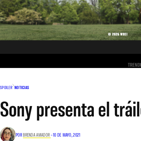
TREND
SPOILER
NOTICIAS
Sony presenta el tráil
POR
BRENDA AMADOR
–
10 DE MAYO, 2021