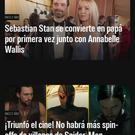
HACE 2 DÍAS
Sebastian Stan se convierte en papá
por primera vez junto con Annabelle
Wallis
HACE 2 DÍAS
¡Triunfó el cine! No habrá más spin-
offs de villanos de Spider-Man