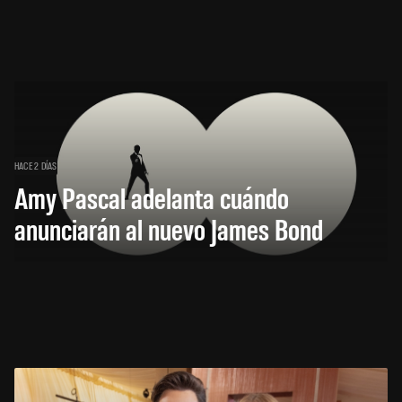
HACE 2 DÍAS
Amy Pascal adelanta cuándo
anunciarán al nuevo James Bond