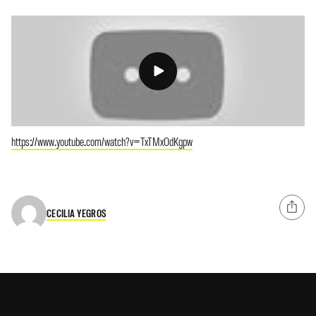
https://www.youtube.com/watch?v=TxTMxOdKgpw
CECILIA YEGROS