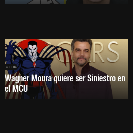
HACE 1 DÍA
Wagner Moura quiere ser Siniestro en
el MCU