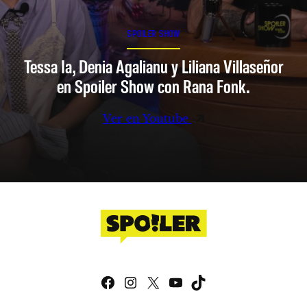
SPOILER SHOW
Tessa Ia, Denia Agalianu y Liliana Villaseñor
en Spoiler Show con Rana Fonk.
Ver en Youtube
Facebook
Instagram
X
YouTube
TikTok